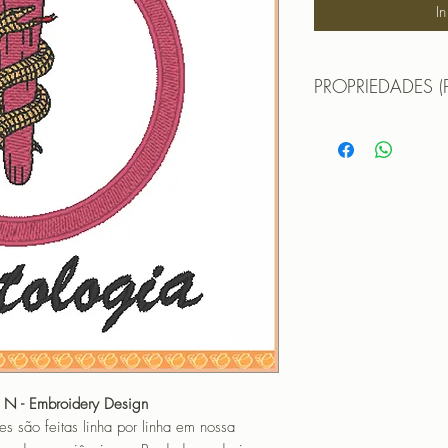
I
PROPRIEDADES (
TAMANHO (SIZE) : 
PONTOS (STITCHES
CORES (COLORS): 
PROGRAMADOR (EMB
CANTOS
a N - Embroidery Design
o feitas linha por linha em nossa