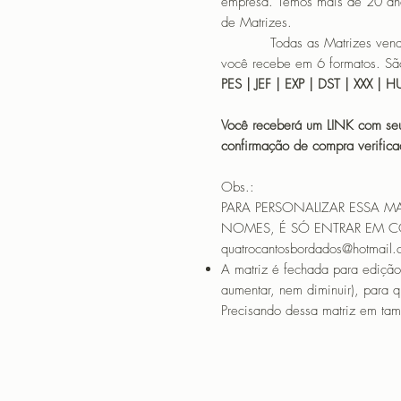
empresa. Temos mais de 20 an
de Matrizes.
Todas as Matrizes vendidas
você recebe em 6 formatos. São
PES | JEF | EXP | DST | XXX | 
Você receberá um LINK com seu
confirmação de compra verif
Obs.:
PARA PERSONALIZAR ESSA M
NOMES, É SÓ ENTRAR EM 
quatrocantosbordados@hotmail
A matriz é fechada para edição
aumentar, nem diminuir), para 
Precisando dessa matriz em tama