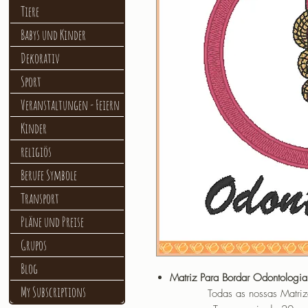
Tiere
Babys und Kinder
Dekorativ
Sport
Veranstaltungen - Feiern
Kinder
religiös
Berufe Symbole
Transport
Pläne und Preise
Grupos
Blog
Matriz Para Bordar Odontologi
My Subscriptions
Todas as nossas Matrizes sã