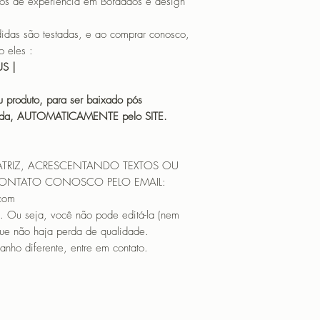
os de experiência em Bordados e design
 são testadas, e ao comprar conosco,
 eles :
HUS |
 produto, para ser baixado pós
icada, AUTOMATICAMENTE pelo SITE.
ATRIZ, ACRESCENTANDO TEXTOS OU
CONTATO CONOSCO PELO EMAIL:
.com
. Ou seja, você não pode editá-la (nem
que não haja perda de qualidade.
nho diferente, entre em contato.