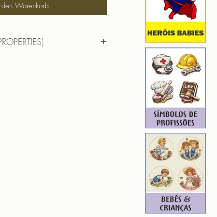
n den Warenkorb
PROPERTIES)
8,25 cm X 9,82 cm
): 9960
4
ROIDERY DESIGNER): 4