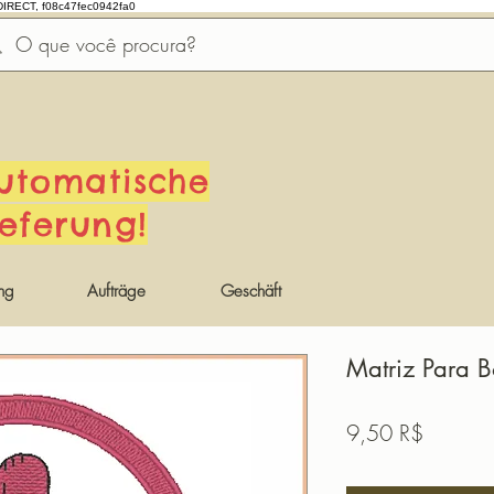
DIRECT, f08c47fec0942fa0
utomatische
ieferung!
ng
Aufträge
Geschäft
Matriz Para 
Preis
9,50 R$