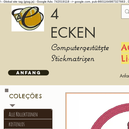
!-- Global site tag (gtag.js) - Google Ads: 742019118 -->
google.com, pub-8601164987327663 , 
4
ECKEN
Computergestützte
A
Stickmatrizen
L
ANFANG
Anfa
COLEÇÕES
Alle Kollektionen
kostenlos