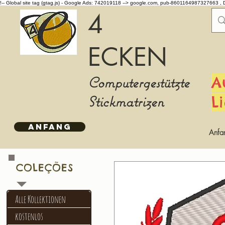
!-- Global site tag (gtag.js) - Google Ads: 742019118 -->
google.com, pub-8601164987327663 , 
4
ECKEN
Computergestützte
A
Stickmatrizen
L
ANFANG
Anfa
COLEÇÕES
Alle Kollektionen
kostenlos