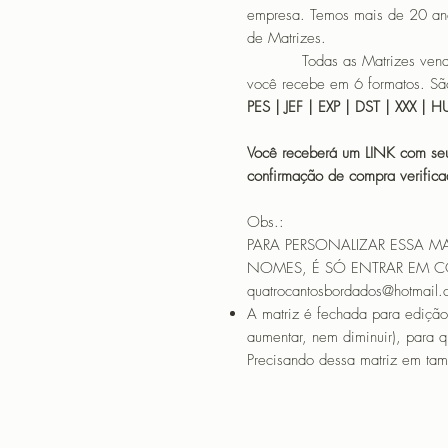
empresa. Temos mais de 20 an
de Matrizes.
Todas as Matrizes vendidas
você recebe em 6 formatos. São
PES | JEF | EXP | DST | XXX | 
Você receberá um LINK com seu
confirmação de compra verif
Obs.:
PARA PERSONALIZAR ESSA M
NOMES, É SÓ ENTRAR EM 
quatrocantosbordados@hotmail
A matriz é fechada para edição
aumentar, nem diminuir), para 
Precisando dessa matriz em tama