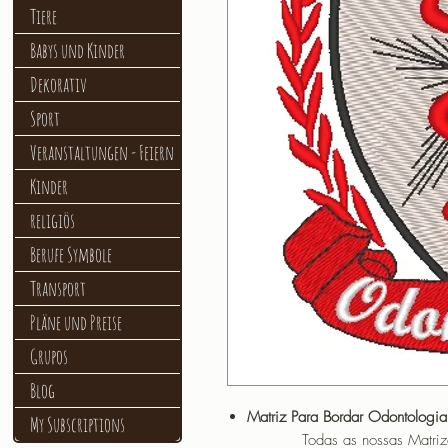
Tiere
Babys und Kinder
Dekorativ
Sport
Veranstaltungen - Feiern
Kinder
religiös
Berufe Symbole
Transport
Pläne und Preise
Grupos
Blog
Matriz Para Bordar Odontologia
My Subscriptions
Todas as nossas Matrizes sã