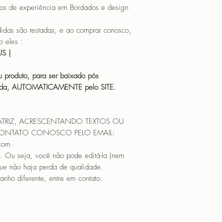
os de experiência em Bordados e design
 são testadas, e ao comprar conosco,
 eles :
HUS |
 produto, para ser baixado pós
icada, AUTOMATICAMENTE pelo SITE.
ATRIZ, ACRESCENTANDO TEXTOS OU
CONTATO CONOSCO PELO EMAIL:
.com
. Ou seja, você não pode editá-la (nem
que não haja perda de qualidade.
nho diferente, entre em contato.