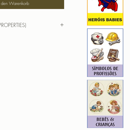
n den Warenkorb
PROPERTIES)
DAR ODONTO 07
 8,74cm X 9,78cm
): 16420
4
F | PES | XXX
hada para edição. Ou seja, você
em aumentar, nem diminuir), para
de qualidade. Precisando dessa
ferente, entre em contato.
ROIDERY DESIGNER): 4