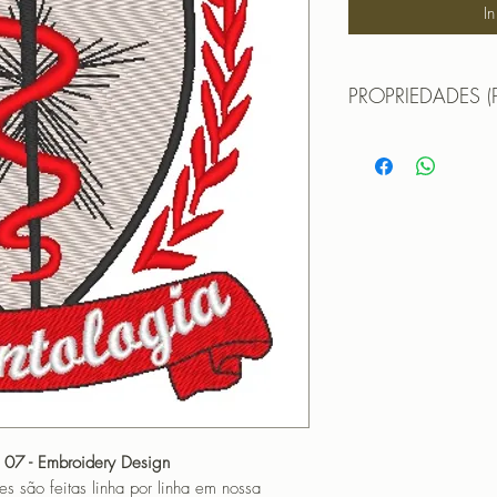
I
PROPRIEDADES (
MATRIZ PARA BOR
TAMANHO (SIZE) :
PONTOS (STITCHES
CORES (COLORS): 
Formatos:
DST | EXP | HUS | JE
OBS: A matriz é fec
não pode editá-la (n
que não haja perda 
matriz em tamanho di
PROGRAMADOR (EMB
CANTOS
 07 - Embroidery Design
o feitas linha por linha em nossa