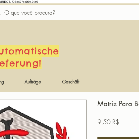
DIRECT, f08c47fec0942fa0
utomatische
ieferung!
ng
Aufträge
Geschäft
Matriz Para 
Preis
9,50 R$