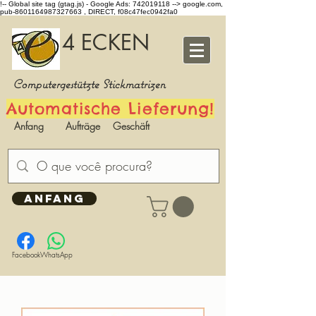
!-- Global site tag (gtag.js) - Google Ads: 742019118 -->
google.com,
pub-8601164987327663 , DIRECT, f08c47fec0942fa0
4 ECKEN
Computergestützte Stickmatrizen
Automatische Lieferung!
Anfang
Aufträge
Geschäft
ANFANG
Facebook
WhatsApp