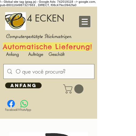
!-- Global site tag (gtag.js) - Google Ads: 742019118 -->
google.com,
pub-8601164987327663 , DIRECT, f08c47fec0942fa0
4 ECKEN
Computergestützte Stickmatrizen
Automatische Lieferung!
Anfang
Aufträge
Geschäft
ANFANG
Facebook
WhatsApp