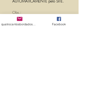
AUTOMATICAMENTE pelo SITE.
Obs.:
PARA PERSONALIZAR ESSA MATRIZ,
ACRESCENTANDO TEXTOS OU
quatrocantosbordados@hotmail.com
Facebook
NOMES, É SÓ ENTRAR EM
CONTATO CONOSCO PELO
EMAIL:
quatrocantosbordados@hotmail.com
A matriz é fechada para edição. Ou
seja, você não pode editá-la (nem
aumentar, nem diminuir), para que
não haja perda de qualidade.
Precisando dessa matriz em tamanho
diferente, entre em contato.