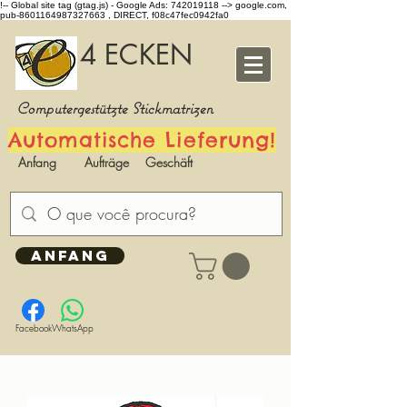
!-- Global site tag (gtag.js) - Google Ads: 742019118 -->
google.com,
pub-8601164987327663 , DIRECT, f08c47fec0942fa0
4 ECKEN
Computergestützte Stickmatrizen
Automatische Lieferung!
Anfang
Aufträge
Geschäft
ANFANG
Facebook
WhatsApp