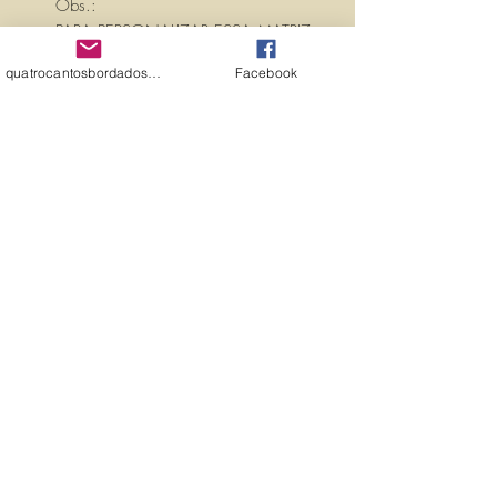
Obs.:
PARA PERSONALIZAR ESSA MATRIZ,
ACRESCENTANDO TEXTOS OU
quatrocantosbordados@hotmail.com
Facebook
NOMES, É SÓ ENTRAR EM
CONTATO CONOSCO PELO
EMAIL:
quatrocantosbordados@hotmail.com
A matriz é fechada para edição. Ou
seja, você não pode editá-la (nem
aumentar, nem diminuir), para que
não haja perda de qualidade.
Precisando dessa matriz em tamanho
diferente, entre em contato.
PROPRIEDADES (PROPERTIES)