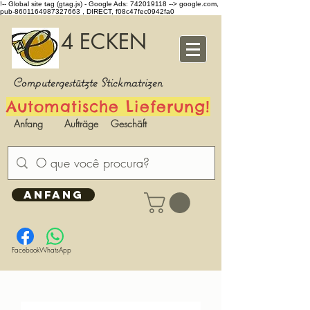
!-- Global site tag (gtag.js) - Google Ads: 742019118 -->
google.com,
pub-8601164987327663 , DIRECT, f08c47fec0942fa0
4 ECKEN
Computergestützte Stickmatrizen
Automatische Lieferung!
Anfang
Aufträge
Geschäft
ANFANG
Facebook
WhatsApp