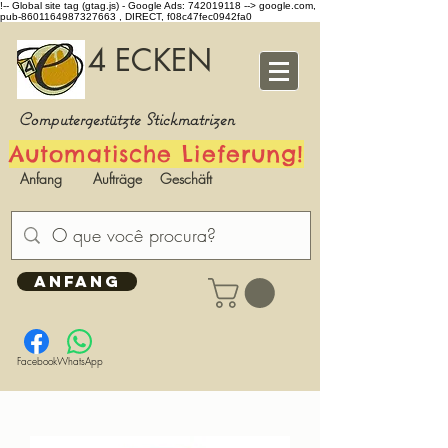
!-- Global site tag (gtag.js) - Google Ads: 742019118 -->
google.com,
pub-8601164987327663 , DIRECT, f08c47fec0942fa0
4 ECKEN
Computergestützte Stickmatrizen
Automatische Lieferung!
Anfang
Aufträge
Geschäft
ANFANG
Facebook
WhatsApp