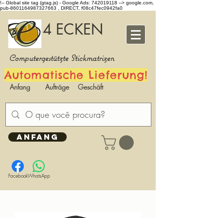
!-- Global site tag (gtag.js) - Google Ads: 742019118 -->
google.com,
pub-8601164987327663 , DIRECT, f08c47fec0942fa0
4 ECKEN
Computergestützte Stickmatrizen
Automatische Lieferung!
Anfang
Aufträge
Geschäft
ANFANG
Facebook
WhatsApp