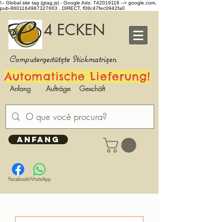
!-- Global site tag (gtag.js) - Google Ads: 742019118 -->
google.com,
pub-8601164987327663 , DIRECT, f08c47fec0942fa0
4 ECKEN
Computergestützte Stickmatrizen
Automatische Lieferung!
Anfang
Aufträge
Geschäft
ANFANG
Facebook
WhatsApp