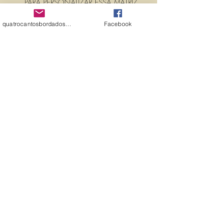
PARA PERSONALIZAR ESSA MATRIZ,
ACRESCENTANDO TEXTOS OU
quatrocantosbordados@hotmail.com
Facebook
NOMES, É SÓ ENTRAR EM
CONTATO CONOSCO PELO
EMAIL:
quatrocantosbordados@hotmail.com
A matriz é fechada para edição. Ou
seja, você não pode editá-la (nem
aumentar, nem diminuir), para que
não haja perda de qualidade.
Precisando dessa matriz em tamanho
diferente, entre em contato.
PROPRIEDADES (PROPERTIES)
Propriedades:(PROPERTIES)