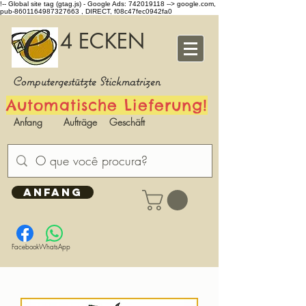
!-- Global site tag (gtag.js) - Google Ads: 742019118 -->
google.com,
pub-8601164987327663 , DIRECT, f08c47fec0942fa0
4 ECKEN
Computergestützte Stickmatrizen
Automatische Lieferung!
Anfang
Aufträge
Geschäft
ANFANG
Facebook
WhatsApp