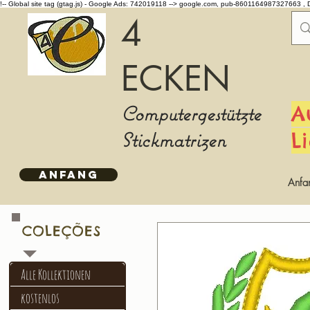
!-- Global site tag (gtag.js) - Google Ads: 742019118 -->
google.com, pub-8601164987327663 , 
4
ECKEN
Computergestützte
A
Stickmatrizen
L
ANFANG
Anfa
COLEÇÕES
Alle Kollektionen
kostenlos