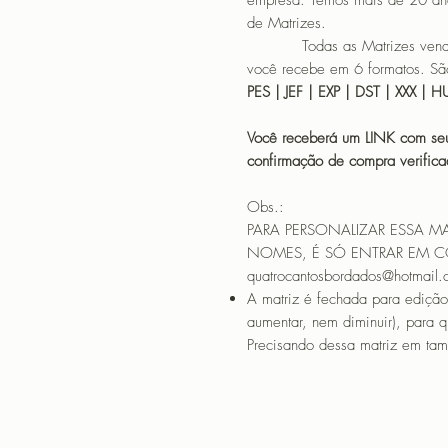
empresa. Temos mais de 20 an
de Matrizes.
Todas as Matrizes vendidas
você recebe em 6 formatos. São
PES | JEF | EXP | DST | XXX | 
Você receberá um LINK com seu
confirmação de compra verif
Obs.:
PARA PERSONALIZAR ESSA M
NOMES, É SÓ ENTRAR EM 
quatrocantosbordados@hotmail
A matriz é fechada para edição
aumentar, nem diminuir), para 
Precisando dessa matriz em tama