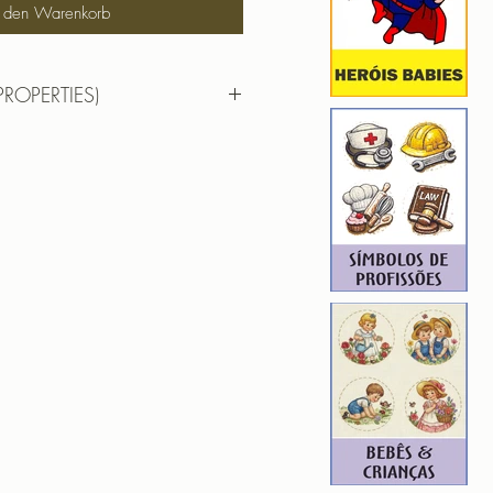
n den Warenkorb
PROPERTIES)
DAR ENFERMAGEM 09
9,66 cm x 8,48 cm
 : 9104
4
DAR ENFERMAGEM 05 M2 15CM
 15,80cm X 10,66cm
):8504
1
F | PES | XXX
hada para edição. Ou seja, você
em aumentar, nem diminuir), para
de qualidade. Precisando dessa
ferente, entre em contato.
ROIDERY DESIGNER): 4