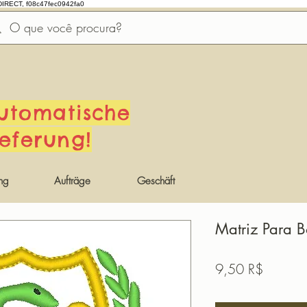
DIRECT, f08c47fec0942fa0
utomatische
ieferung!
ng
Aufträge
Geschäft
Matriz Para 
Preis
9,50 R$