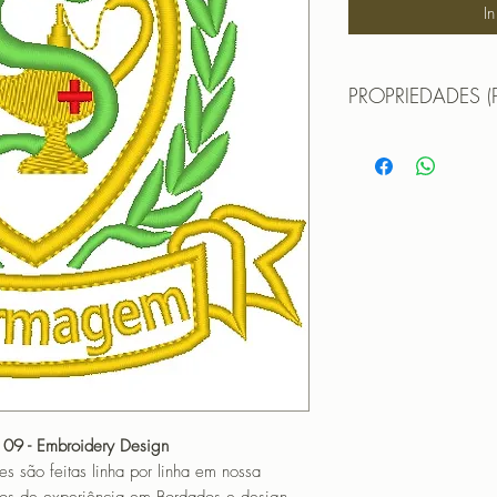
I
PROPRIEDADES (
MATRIZ PARA BOR
TAMANHO (SIZE) : 
PONTOS (STITCHES)
CORES (COLORS): 
MATRIZ PARA BOR
TAMANHO (SIZE) :
PONTOS (STITCHES
CORES (COLORS): 
Formatos:
DST | EXP | HUS | JE
OBS: A matriz é fec
não pode editá-la (n
que não haja perda 
 09 - Embroidery Design
matriz em tamanho di
o feitas linha por linha em nossa
PROGRAMADOR (EMB