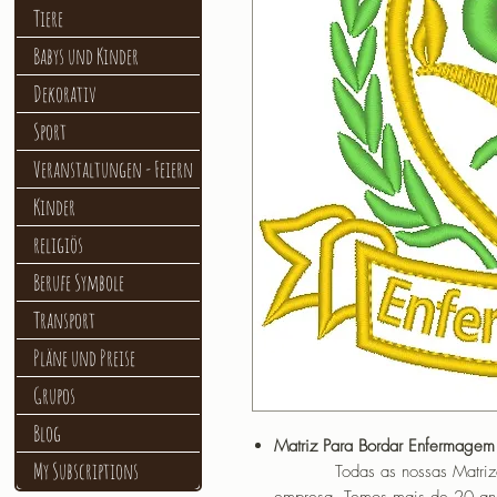
Tiere
Babys und Kinder
Dekorativ
Sport
Veranstaltungen - Feiern
Kinder
religiös
Berufe Symbole
Transport
Pläne und Preise
Grupos
Blog
Matriz Para Bordar Enfermagem
My Subscriptions
Todas as nossas Matrizes sã