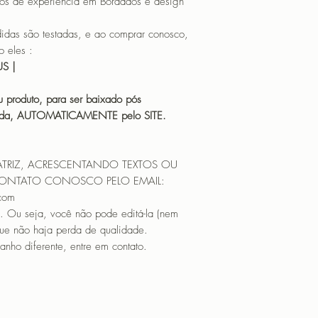
os de experiência em Bordados e design
 são testadas, e ao comprar conosco,
 eles :
HUS |
 produto, para ser baixado pós
icada, AUTOMATICAMENTE pelo SITE.
ATRIZ, ACRESCENTANDO TEXTOS OU
CONTATO CONOSCO PELO EMAIL:
.com
. Ou seja, você não pode editá-la (nem
que não haja perda de qualidade.
nho diferente, entre em contato.