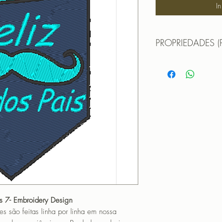
I
PROPRIEDADES (
Propriedades:(PROPE
TAMANHO (SIZE) : 
PONTOS (STITCHES
CORES (COLORS): 
PROGRAMADOR (EMB
CANTOS
is 7- Embroidery Design
o feitas linha por linha em nossa