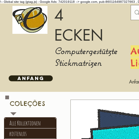
!-- Global site tag (gtag.js) - Google Ads: 742019118 -->
google.com, pub-8601164987327663 , 
4
ECKEN
Computergestützte
A
Stickmatrizen
L
ANFANG
Anfa
COLEÇÕES
Alle Kollektionen
kostenlos