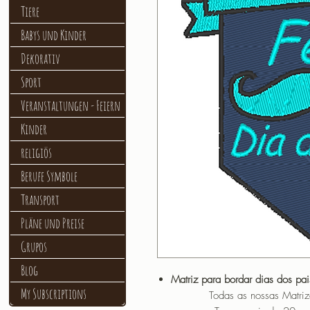
Tiere
Babys und Kinder
Dekorativ
Sport
Veranstaltungen - Feiern
Kinder
religiös
Berufe Symbole
Transport
Pläne und Preise
Grupos
Blog
Matriz para bordar dias dos pa
My Subscriptions
Todas as nossas Matrizes sã