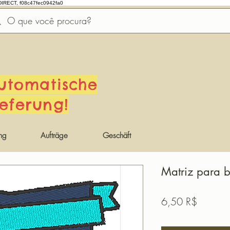
DIRECT, f08c47fec0942fa0
utomatische
ieferung!
ng
Aufträge
Geschäft
Matriz para b
Preis
6,50 R$