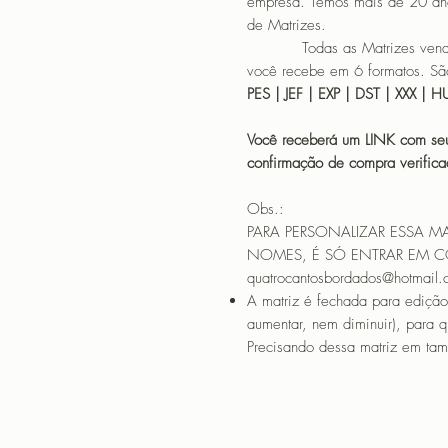
empresa. Temos mais de 20 an
de Matrizes.
Todas as Matrizes vendidas
você recebe em 6 formatos. São
PES | JEF | EXP | DST | XXX | 
Você receberá um LINK com seu
confirmação de compra verif
Obs.:
PARA PERSONALIZAR ESSA M
NOMES, É SÓ ENTRAR EM 
quatrocantosbordados@hotmail
A matriz é fechada para edição
aumentar, nem diminuir), para 
Precisando dessa matriz em tama