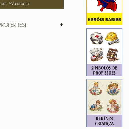
n den Warenkorb
PROPERTIES)
RTIES)
12,7cm X13,9cm
): 27186
3
ROIDERY DESIGNER): 4