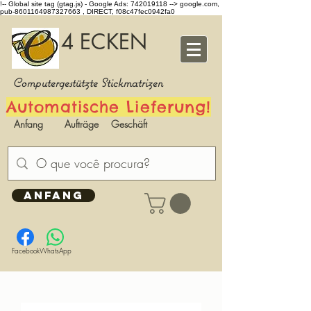
!-- Global site tag (gtag.js) - Google Ads: 742019118 -->
google.com,
pub-8601164987327663 , DIRECT, f08c47fec0942fa0
4 ECKEN
Computergestützte Stickmatrizen
Automatische Lieferung!
Anfang
Aufträge
Geschäft
ANFANG
Facebook
WhatsApp