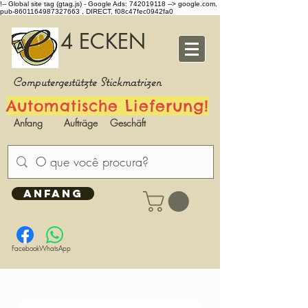
!-- Global site tag (gtag.js) - Google Ads: 742019118 -->
google.com,
pub-8601164987327663 , DIRECT, f08c47fec0942fa0
4 ECKEN
Computergestützte Stickmatrizen
Automatische Lieferung!
Anfang
Aufträge
Geschäft
ANFANG
Facebook
WhatsApp