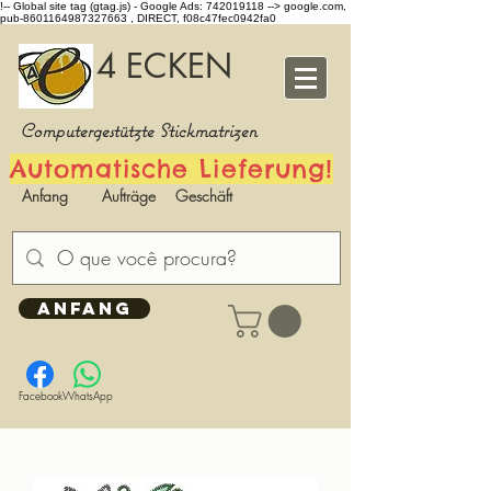
!-- Global site tag (gtag.js) - Google Ads: 742019118 -->
google.com,
pub-8601164987327663 , DIRECT, f08c47fec0942fa0
4 ECKEN
Computergestützte Stickmatrizen
Automatische Lieferung!
Anfang
Aufträge
Geschäft
ANFANG
Facebook
WhatsApp