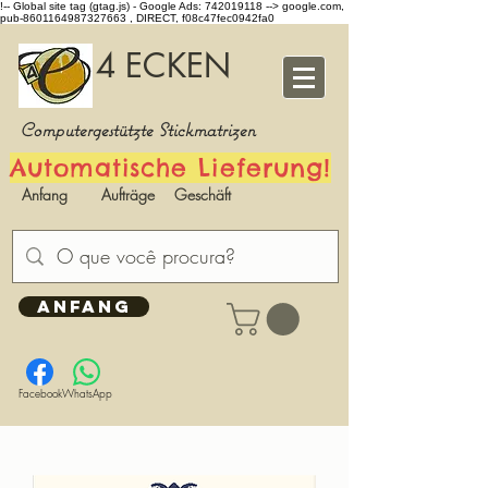
!-- Global site tag (gtag.js) - Google Ads: 742019118 -->
google.com,
pub-8601164987327663 , DIRECT, f08c47fec0942fa0
4 ECKEN
Computergestützte Stickmatrizen
Automatische Lieferung!
Anfang
Aufträge
Geschäft
ANFANG
Facebook
WhatsApp