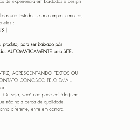
os de experiência em Bordados e design
 são testadas, e ao comprar conosco,
 eles :
HUS |
 produto, para ser baixado pós
icada, AUTOMATICAMENTE pelo SITE.
ATRIZ, ACRESCENTANDO TEXTOS OU
CONTATO CONOSCO PELO EMAIL:
.com
. Ou seja, você não pode editá-la (nem
que não haja perda de qualidade.
nho diferente, entre em contato.