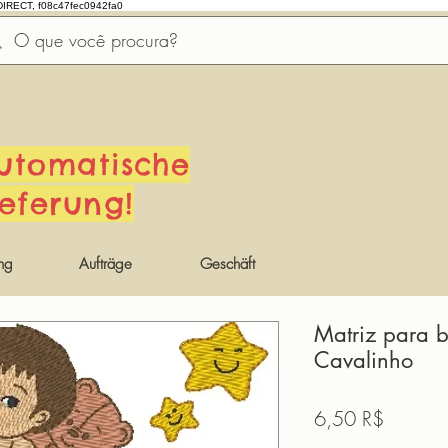
DIRECT, f08c47fec0942fa0
utomatische
ieferung!
ng
Aufträge
Geschäft
Matriz para 
Cavalinho
Preis
6,50 R$