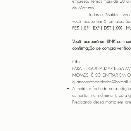
empresa. Temos mais de 20 an
de Matrizes.
Todas as Matrizes vendidas
você recebe em 6 formatos. São
PES | JEF | EXP | DST | XXX | 
Você receberá um LINK com seu
confirmação de compra verif
Obs.:
PARA PERSONALIZAR ESSA M
NOMES, É SÓ ENTRAR EM 
quatrocantosbordados@hotmail
A matriz é fechada para edição
aumentar, nem diminuir), para 
Precisando dessa matriz em tama