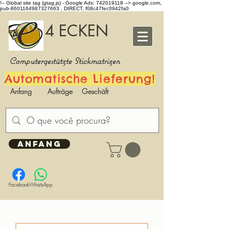
!-- Global site tag (gtag.js) - Google Ads: 742019118 -->
google.com,
pub-8601164987327663 , DIRECT, f08c47fec0942fa0
4 ECKEN
Computergestützte Stickmatrizen
Automatische Lieferung!
Anfang
Aufträge
Geschäft
ANFANG
Facebook
WhatsApp