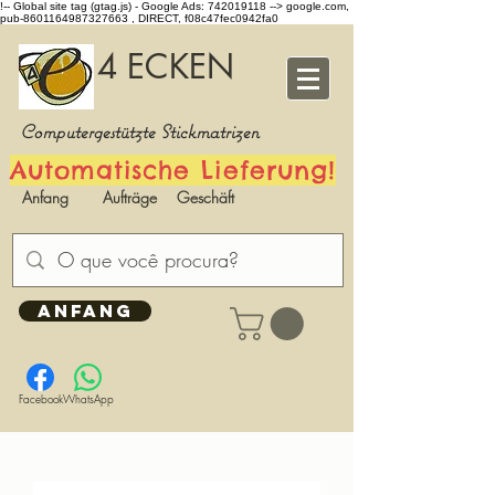
!-- Global site tag (gtag.js) - Google Ads: 742019118 -->
google.com,
pub-8601164987327663 , DIRECT, f08c47fec0942fa0
4 ECKEN
Computergestützte Stickmatrizen
Automatische Lieferung!
Anfang
Aufträge
Geschäft
ANFANG
Facebook
WhatsApp