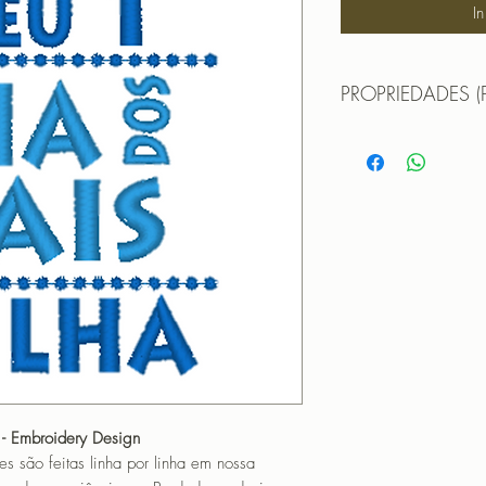
I
PROPRIEDADES (
Propriedades:(PROPE
TAMANHO (SIZE) :
PONTOS (STITCHES
CORES (COLORS): 
PROGRAMADOR (EMB
CANTOS
a - Embroidery Design
o feitas linha por linha em nossa