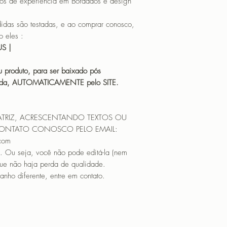
os de experiência em Bordados e design
 são testadas, e ao comprar conosco,
 eles :
HUS |
 produto, para ser baixado pós
icada, AUTOMATICAMENTE pelo SITE.
ATRIZ, ACRESCENTANDO TEXTOS OU
CONTATO CONOSCO PELO EMAIL:
.com
. Ou seja, você não pode editá-la (nem
que não haja perda de qualidade.
nho diferente, entre em contato.