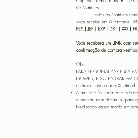
empresa. Temos mais de 20 an
de Matrizes.
Todas as Matrizes vendidas
você recebe em 6 formatos. São
PES | JEF | EXP | DST | XXX | 
Você receberá um LINK com seu
confirmação de compra verif
Obs.:
PARA PERSONALIZAR ESSA M
NOMES, É SÓ ENTRAR EM 
quatrocantosbordados@hotmail
A matriz é fechada para edição
aumentar, nem diminuir), para 
Precisando dessa matriz em tama