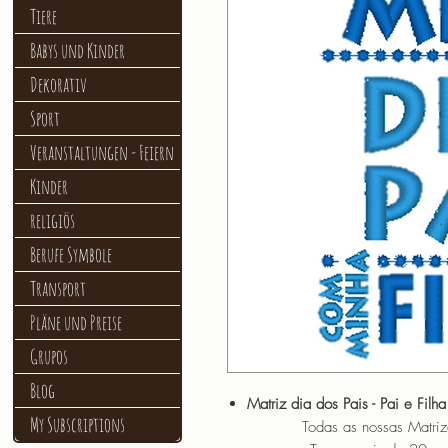
Tiere
Babys und Kinder
Dekorativ
Sport
Veranstaltungen - Feiern
Kinder
religiös
Berufe Symbole
Transport
Pläne und Preise
Grupos
Blog
Matriz dia dos Pais - Pai e Filh
My Subscriptions
Todas as nossas Matrizes sã