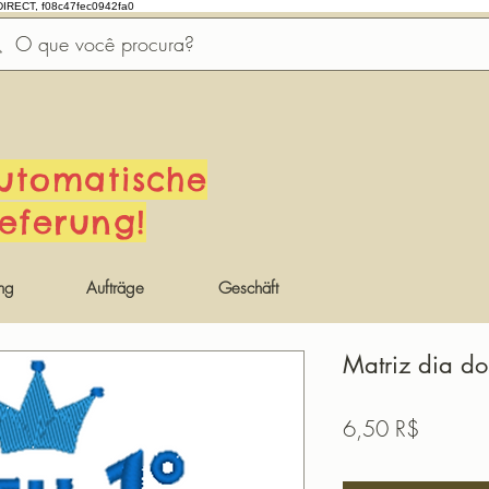
DIRECT, f08c47fec0942fa0
utomatische
ieferung!
ng
Aufträge
Geschäft
Matriz dia dos
Preis
6,50 R$