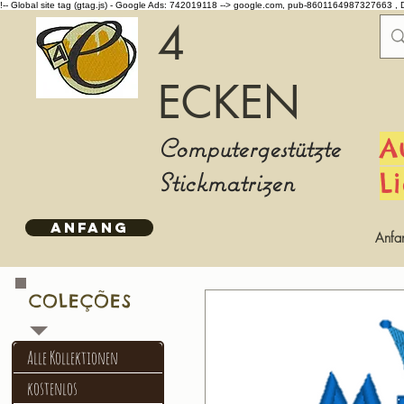
!-- Global site tag (gtag.js) - Google Ads: 742019118 -->
google.com, pub-8601164987327663 , 
4
ECKEN
Computergestützte
A
Stickmatrizen
L
ANFANG
Anfa
COLEÇÕES
Alle Kollektionen
kostenlos