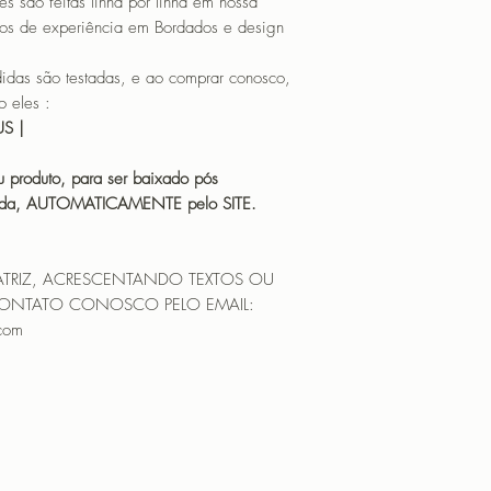
o feitas linha por linha em nossa
os de experiência em Bordados e design
 são testadas, e ao comprar conosco,
 eles :
HUS |
 produto, para ser baixado pós
icada, AUTOMATICAMENTE pelo SITE.
ATRIZ, ACRESCENTANDO TEXTOS OU
CONTATO CONOSCO PELO EMAIL:
.com