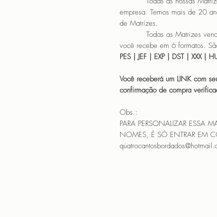
Todas as nossas Matrizes sã
empresa. Temos mais de 20 an
de Matrizes.
Todas as Matrizes vendidas
você recebe em 6 formatos. São
PES | JEF | EXP | DST | XXX | 
Você receberá um LINK com seu
confirmação de compra verif
Obs.:
PARA PERSONALIZAR ESSA M
NOMES, É SÓ ENTRAR EM 
quatrocantosbordados@hotmail