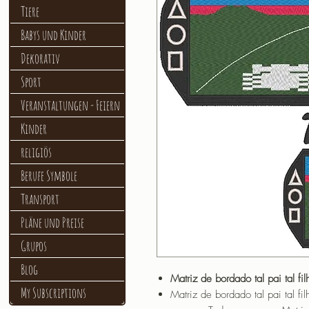
Tiere
Babys und Kinder
Dekorativ
Sport
Veranstaltungen - Feiern
Kinder
religiös
Berufe Symbole
Transport
Pläne und Preise
Grupos
Blog
Matriz de bordado tal pai tal fi
My Subscriptions
Matriz de bordado tal pai tal fil