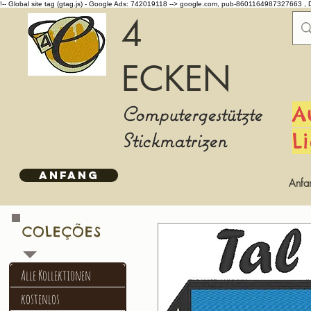
!-- Global site tag (gtag.js) - Google Ads: 742019118 -->
google.com, pub-8601164987327663 , 
4
ECKEN
Computergestützte
A
Stickmatrizen
L
ANFANG
Anfa
COLEÇÕES
Alle Kollektionen
kostenlos