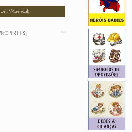
n den Warenkorb
PROPERTIES)
RTIES)
pai tal filho jogo celular
ROIDERY DESIGNER): 4