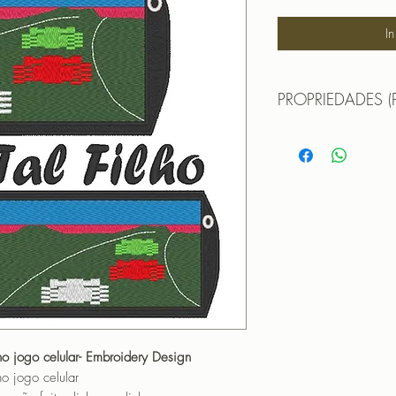
I
PROPRIEDADES (
Propriedades:(PROPE
Matriz de bordado tal 
Filho
Largura - 12,5 cm
Altura - 8,9 cm
Pontos 25733
Cores - 9
Pai
Largura - 13,9 cm
Altura - 9,7 cm
Pontos 29443
Cores - 9
lho jogo celular- Embroidery Design
PROGRAMADOR (EMB
ho jogo celular
CANTOS