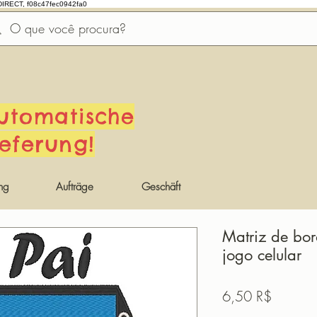
DIRECT, f08c47fec0942fa0
utomatische
ieferung!
ng
Aufträge
Geschäft
Matriz de bord
jogo celular
Preis
6,50 R$