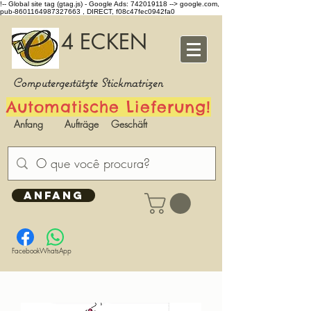
!-- Global site tag (gtag.js) - Google Ads: 742019118 -->
google.com,
pub-8601164987327663 , DIRECT, f08c47fec0942fa0
4 ECKEN
Computergestützte Stickmatrizen
Automatische Lieferung!
Anfang
Aufträge
Geschäft
ANFANG
Facebook
WhatsApp