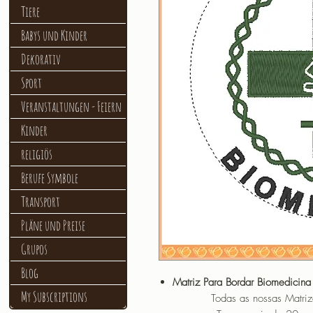
Tiere
Babys und Kinder
Dekorativ
Sport
Veranstaltungen - Feiern
Kinder
religiös
Berufe Symbole
Transport
Pläne und Preise
Grupos
Blog
Matriz Para Bordar Biomedicina
My Subscriptions
Todas as nossas Matrizes sã