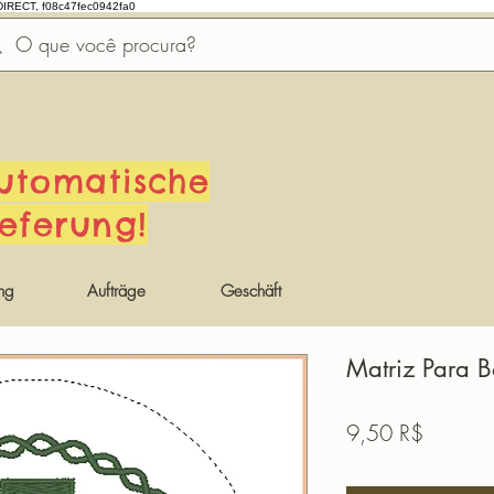
DIRECT, f08c47fec0942fa0
utomatische
ieferung!
ng
Aufträge
Geschäft
Matriz Para 
Preis
9,50 R$