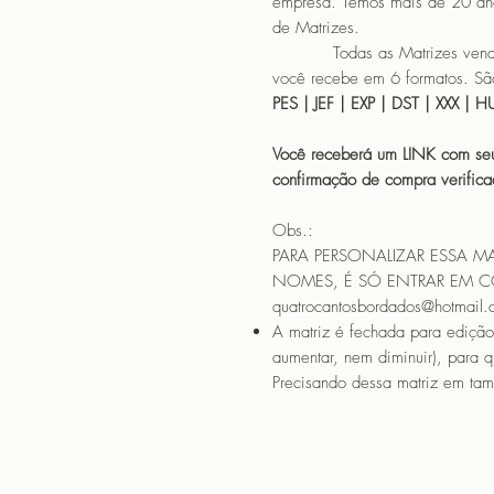
empresa. Temos mais de 20 an
de Matrizes.
Todas as Matrizes vendidas
você recebe em 6 formatos. São
PES | JEF | EXP | DST | XXX | 
Você receberá um LINK com seu
confirmação de compra verif
Obs.:
PARA PERSONALIZAR ESSA M
NOMES, É SÓ ENTRAR EM 
quatrocantosbordados@hotmail
A matriz é fechada para edição
aumentar, nem diminuir), para 
Precisando dessa matriz em tama