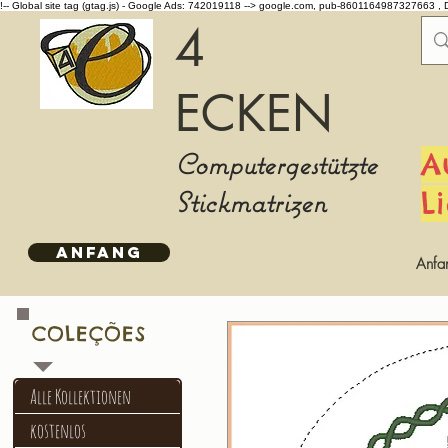
!-- Global site tag (gtag.js) - Google Ads: 742019118 -->
google.com, pub-8601164987327663 , 
4
ECKEN
Computergestützte
A
Stickmatrizen
L
ANFANG
Anfa
COLEÇÕES
Alle Kollektionen
kostenlos