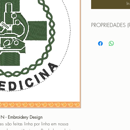
I
PROPRIEDADES (
TAMANHO (SIZE) :
PONTOS (STITCHES
CORES (COLORS): 
PROGRAMADOR (EMB
CANTOS
 N - Embroidery Design
o feitas linha por linha em nossa