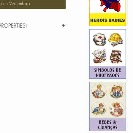
n den Warenkorb
PROPERTIES)
 7,50cm X 8,29cm
): 7137
2
ROIDERY DESIGNER): 4