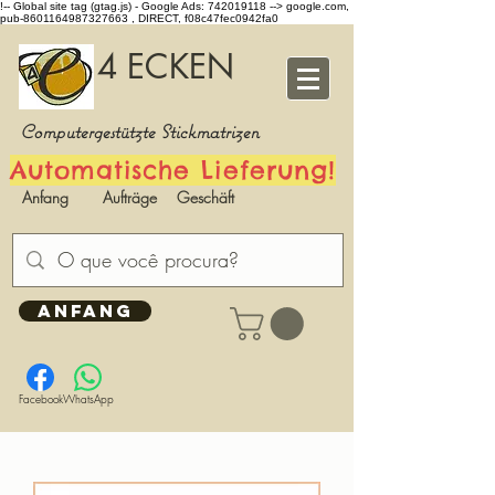
!-- Global site tag (gtag.js) - Google Ads: 742019118 -->
google.com,
pub-8601164987327663 , DIRECT, f08c47fec0942fa0
4 ECKEN
Computergestützte Stickmatrizen
Automatische Lieferung!
Anfang
Aufträge
Geschäft
ANFANG
Facebook
WhatsApp