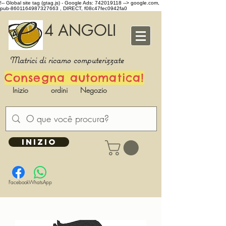
!-- Global site tag (gtag.js) - Google Ads: 742019118 -->
google.com,
pub-8601164987327663 , DIRECT, f08c47fec0942fa0
4 ANGOLI
Matrici di ricamo computerizzate
Consegna automatica!
Inizio
ordini
Negozio
INIZIO
Facebook
WhatsApp