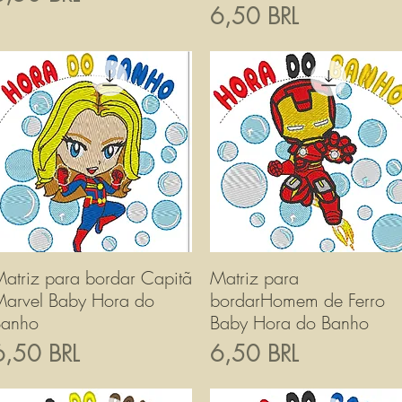
Prezzo
6,50 BRL
atriz para bordar Capitã
Vista rapida
Matriz para
Vista rapida
arvel Baby Hora do
bordarHomem de Ferro
Banho
Baby Hora do Banho
rezzo
Prezzo
6,50 BRL
6,50 BRL