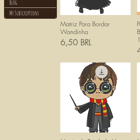
Blog
My Subscriptions
Matriz Para Bordar
Vista rapida
P
Wandinha
B
1
Prezzo
6,50 BRL
P