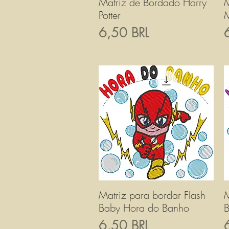
Matriz de Bordado Harry
Vista rapida
M
Potter
M
Prezzo
P
6,50 BRL
Matriz para bordar Flash
Vista rapida
M
Baby Hora do Banho
B
Prezzo
P
6,50 BRL