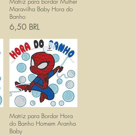
Matriz para bordar Mulher
Vista rapida
Maravilha Baby Hora do
Banho
Prezzo
6,50 BRL
Matriz para Bordar Hora
Vista rapida
do Banho Homem Aranha
Baby