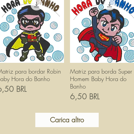
atriz para bordar Robin
Vista rapida
Matriz para borda Super
Vista rapida
aby Hora do Banho
Homem Baby Hora do
Banho
rezzo
6,50 BRL
Prezzo
6,50 BRL
Carica altro