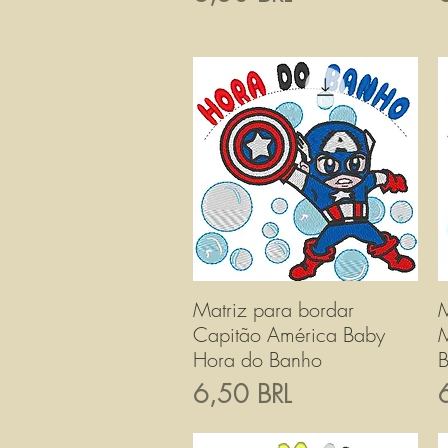
Matriz para bordar
Vista rapida
M
Capitão América Baby
M
Hora do Banho
Prezzo
P
6,50 BRL