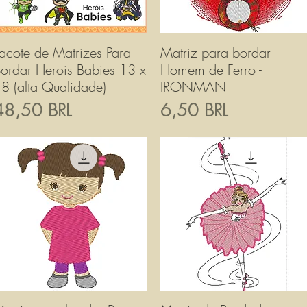
acote de Matrizes Para
Vista rapida
Matriz para bordar
Vista rapida
ordar Herois Babies 13 x
Homem de Ferro -
8 (alta Qualidade)
IRONMAN
rezzo
Prezzo
48,50 BRL
6,50 BRL