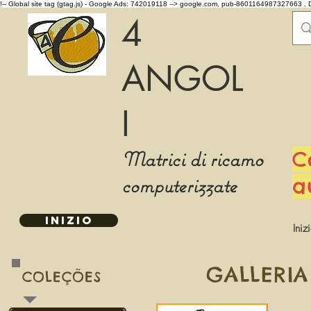
!-- Global site tag (gtag.js) - Google Ads: 742019118 -->
google.com, pub-8601164987327663 , 
4
ANGOL
I
Matrici di ricamo
C
computerizzate
a
INIZIO
Iniz
GALLERIA
COLEÇÕES