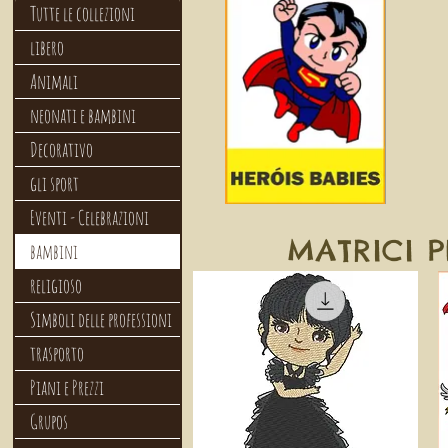
Tutte le collezioni
libero
Animali
neonati e bambini
Decorativo
gli sport
Eventi - Celebrazioni
MATRICI 
bambini
religioso
Simboli delle professioni
trasporto
Piani e Prezzi
Grupos