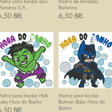
atriz para bordar Boo -
Vista rapida
Matriz de Bordado
Vista rapida
onstros S.A.
Bailarina
rezzo
Prezzo
6,50 BRL
6,50 BRL
atriz para bordar Hulk
Vista rapida
Matriz para bordar
Vista rapida
aby Hora do Banho
Batman Baby Hora do
Banho
rezzo
6,50 BRL