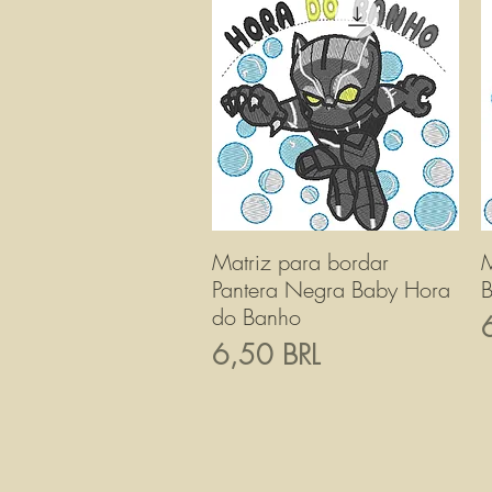
Matriz para bordar
Vista rapida
M
Pantera Negra Baby Hora
B
do Banho
P
Prezzo
6,50 BRL