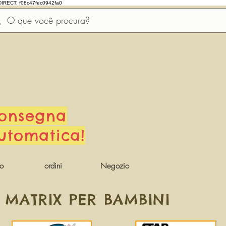
DIRECT, f08c47fec0942fa0
onsegna
utomatica!
io
ordini
Negozio
 MATRIX PER BAMBINI