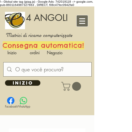
!-- Global site tag (gtag.js) - Google Ads: 742019118 -->
google.com,
pub-8601164987327663 , DIRECT, f08c47fec0942fa0
4 ANGOLI
Matrici di ricamo computerizzate
Consegna automatica!
Inizio
ordini
Negozio
INIZIO
Facebook
WhatsApp