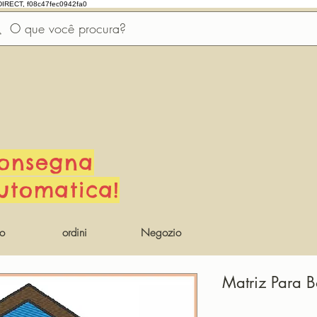
DIRECT, f08c47fec0942fa0
onsegna
utomatica!
io
ordini
Negozio
Matriz Para B