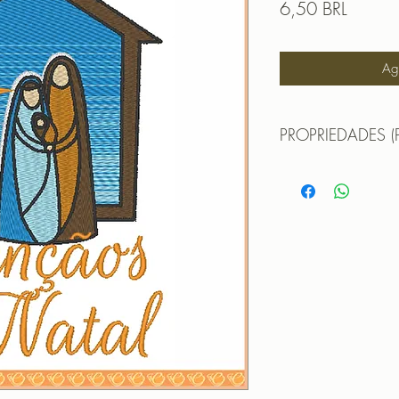
Prezzo
6,50 BRL
Agg
PROPRIEDADES (
TAMANHO (SIZE) :
PONTOS (STITCHES
CORES (COLORS): 
PROGRAMADOR (EMB
CANTOS