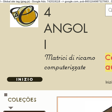
!-- Global site tag (gtag.js) - Google Ads: 742019118 -->
google.com, pub-8601164987327663 , 
4
ANGOL
I
Matrici di ricamo
C
computerizzate
a
INIZIO
Iniz
COLEÇÕES