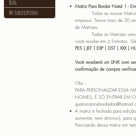
Blog
Matriz Para Bordar Natal 1 - E
My Subscriptions
Todas as nossas Matrizes sã
empresa. Temos mais de 20 an
de Matrizes.
Todas as Matrizes vendidas
você recebe em 6 formatos. São
PES | JEF | EXP | DST | XXX | 
Você receberá um LINK com seu
confirmação de compra verif
Obs.:
PARA PERSONALIZAR ESSA M
NOMES, É SÓ ENTRAR EM 
quatrocantosbordados@hotmail
A matriz é fechada para edição
aumentar, nem diminuir), para 
Precisando dessa matriz em tama