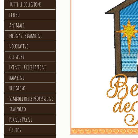
Tutte le collezioni
libero
Animali
neonati e bambini
Decorativo
gli sport
Eventi - Celebrazioni
bambini
religioso
Simboli delle professioni
trasporto
Piani e Prezzi
Grupos