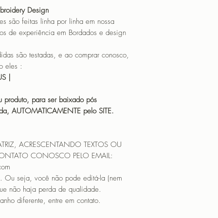
mbroidery Design
o feitas linha por linha em nossa
os de experiência em Bordados e design
 são testadas, e ao comprar conosco,
 eles :
HUS |
 produto, para ser baixado pós
icada, AUTOMATICAMENTE pelo SITE.
ATRIZ, ACRESCENTANDO TEXTOS OU
CONTATO CONOSCO PELO EMAIL:
.com
. Ou seja, você não pode editá-la (nem
que não haja perda de qualidade.
nho diferente, entre em contato.