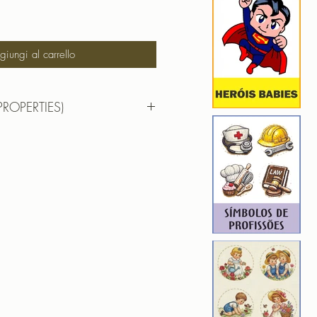
iungi al carrello
PROPERTIES)
 11,12cm X 17,56cm
): 31788
9
ROIDERY DESIGNER): 4