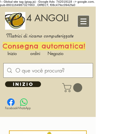
!-- Global site tag (gtag.js) - Google Ads: 742019118 -->
google.com,
pub-8601164987327663 , DIRECT, f08c47fec0942fa0
4 ANGOLI
Matrici di ricamo computerizzate
Consegna automatica!
Inizio
ordini
Negozio
INIZIO
Facebook
WhatsApp