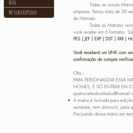
Blog
Todas as nossas Matrizes sã
My Subscriptions
empresa. Temos mais de 20 an
de Matrizes.
Todas as Matrizes vendidas
você recebe em 6 formatos. São
PES | JEF | EXP | DST | XXX | 
Você receberá um LINK com seu
confirmação de compra verif
Obs.:
PARA PERSONALIZAR ESSA M
NOMES, É SÓ ENTRAR EM 
quatrocantosbordados@hotmail
A matriz é fechada para edição
aumentar, nem diminuir), para 
Precisando dessa matriz em tama