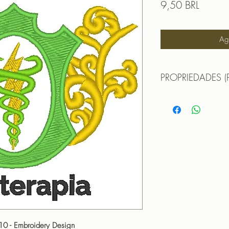
Prezzo
9,50 BRL
Agg
PROPRIEDADES (
MATRIZ PARA BORDA
TAMANHO (SIZE) : 
PONTOS (STITCHES)
CORES (COLORS): 
PROGRAMADOR (EMB
CANTOS
 10 - Embroidery Design