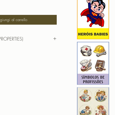
iungi al carrello
PROPERTIES)
R FISIOTERAPIA 010
9,56 cm x 7,67 cm
 : 10719
4
ROIDERY DESIGNER): 4