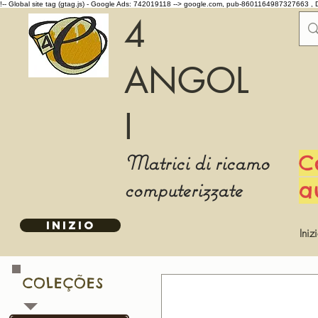
!-- Global site tag (gtag.js) - Google Ads: 742019118 -->
google.com, pub-8601164987327663 , 
4
ANGOL
I
Matrici di ricamo
C
computerizzate
a
INIZIO
Iniz
COLEÇÕES