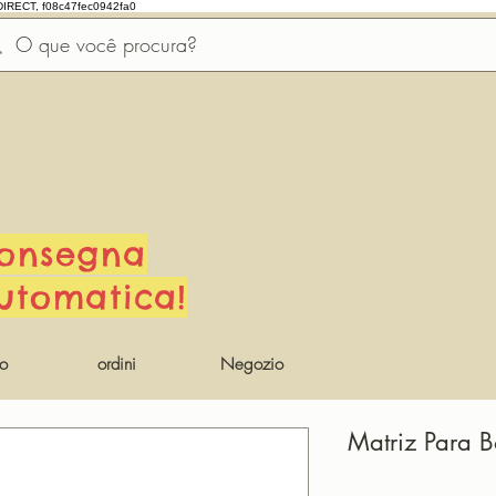
DIRECT, f08c47fec0942fa0
onsegna
utomatica!
io
ordini
Negozio
Matriz Para B