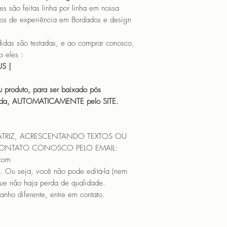
o feitas linha por linha em nossa
os de experiência em Bordados e design
 são testadas, e ao comprar conosco,
 eles :
HUS |
 produto, para ser baixado pós
icada, AUTOMATICAMENTE pelo SITE.
ATRIZ, ACRESCENTANDO TEXTOS OU
CONTATO CONOSCO PELO EMAIL:
.com
. Ou seja, você não pode editá-la (nem
que não haja perda de qualidade.
nho diferente, entre em contato.