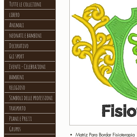
Tutte le collezioni
libero
Animali
neonati e bambini
Decorativo
gli sport
Eventi - Celebrazioni
bambini
religioso
Simboli delle professioni
trasporto
Piani e Prezzi
Grupos
Matriz Para Bordar Fisioterapia