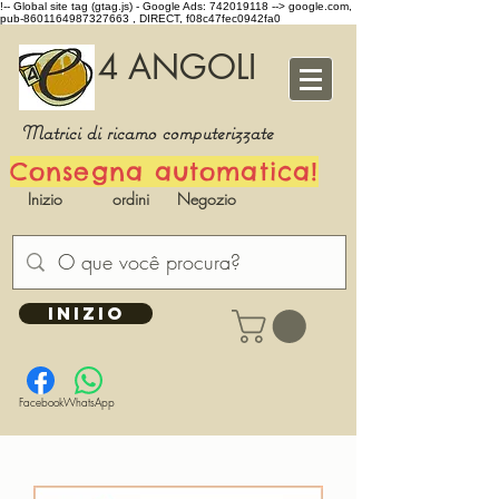
!-- Global site tag (gtag.js) - Google Ads: 742019118 -->
google.com,
pub-8601164987327663 , DIRECT, f08c47fec0942fa0
4 ANGOLI
Matrici di ricamo computerizzate
Consegna automatica!
Inizio
ordini
Negozio
INIZIO
Facebook
WhatsApp