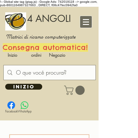
!-- Global site tag (gtag.js) - Google Ads: 742019118 -->
google.com,
pub-8601164987327663 , DIRECT, f08c47fec0942fa0
4 ANGOLI
Matrici di ricamo computerizzate
Consegna automatica!
Inizio
ordini
Negozio
INIZIO
Facebook
WhatsApp