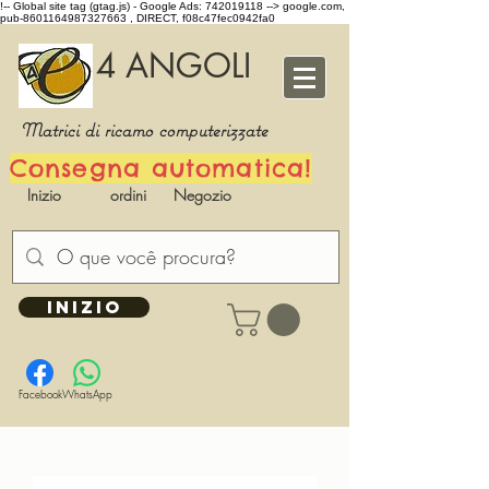
!-- Global site tag (gtag.js) - Google Ads: 742019118 -->
google.com,
pub-8601164987327663 , DIRECT, f08c47fec0942fa0
4 ANGOLI
Matrici di ricamo computerizzate
Consegna automatica!
Inizio
ordini
Negozio
INIZIO
Facebook
WhatsApp