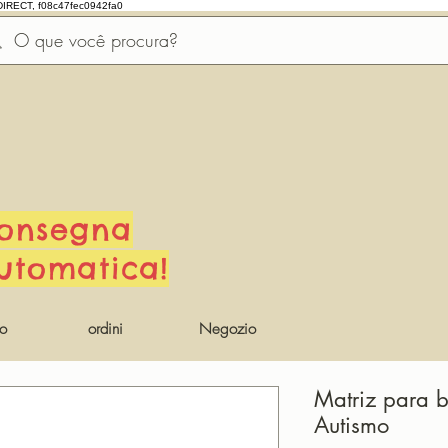
DIRECT, f08c47fec0942fa0
onsegna
utomatica!
io
ordini
Negozio
Matriz para 
Autismo