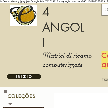
!-- Global site tag (gtag.js) - Google Ads: 742019118 -->
google.com, pub-8601164987327663 , 
4
ANGOL
I
Matrici di ricamo
C
computerizzate
a
INIZIO
Iniz
COLEÇÕES