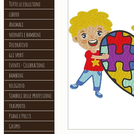
Tutte le collezioni
libero
Animali
neonati e bambini
Decorativo
gli sport
Eventi - Celebrazioni
bambini
religioso
Simboli delle professioni
trasporto
Piani e Prezzi
Grupos