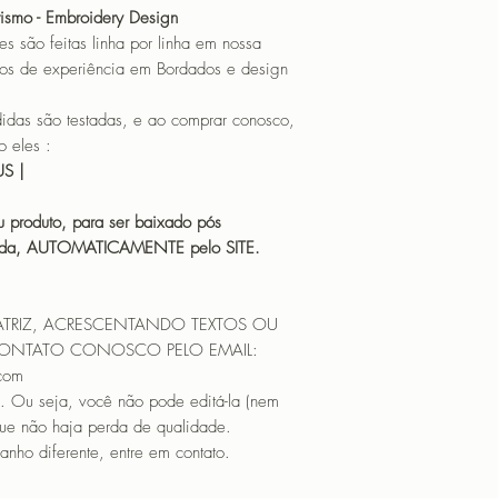
CANTOS
ismo - Embroidery Design
o feitas linha por linha em nossa
os de experiência em Bordados e design
 são testadas, e ao comprar conosco,
 eles :
HUS |
 produto, para ser baixado pós
icada, AUTOMATICAMENTE pelo SITE.
ATRIZ, ACRESCENTANDO TEXTOS OU
CONTATO CONOSCO PELO EMAIL:
.com
. Ou seja, você não pode editá-la (nem
que não haja perda de qualidade.
nho diferente, entre em contato.