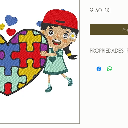
Prezzo
9,50 BRL
Agg
PROPRIEDADES (
MATRIZ PARA BOR
TAMANHO (SIZE) :
PONTOS (STITCHES
CORES (COLORS): 
Formatos:
DST | EXP | HUS | JE
OBS: A matriz é fec
não pode editá-la (n
que não haja perda 
matriz em tamanho di
PROGRAMADOR (EMB