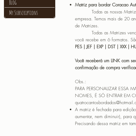
Blog
Matriz para bordar Coracao Aut
My Subscriptions
Todas as nossas Matrizes sã
empresa. Temos mais de 20 an
de Matrizes.
Todas as Matrizes vendidas
você recebe em 6 formatos. São
PES | JEF | EXP | DST | XXX | 
Você receberá um LINK com seu
confirmação de compra verif
Obs.:
PARA PERSONALIZAR ESSA M
NOMES, É SÓ ENTRAR EM 
quatrocantosbordados@hotmail
A matriz é fechada para edição
aumentar, nem diminuir), para 
Precisando dessa matriz em tama