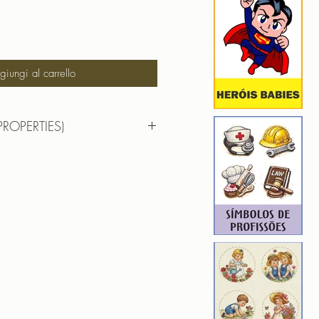
iungi al carrello
PROPERTIES)
DAR CORACAO AUTISMO
 17,67 cm X 11,00cm
): 47338
14
F | PES | XXX
hada para edição. Ou seja, você
em aumentar, nem diminuir), para
de qualidade. Precisando dessa
ferente, entre em contato.
ROIDERY DESIGNER): 4