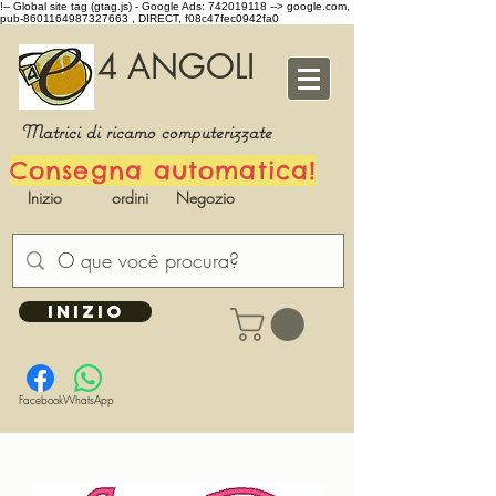
!-- Global site tag (gtag.js) - Google Ads: 742019118 -->
google.com,
pub-8601164987327663 , DIRECT, f08c47fec0942fa0
4 ANGOLI
Matrici di ricamo computerizzate
Consegna automatica!
Inizio
ordini
Negozio
INIZIO
Facebook
WhatsApp