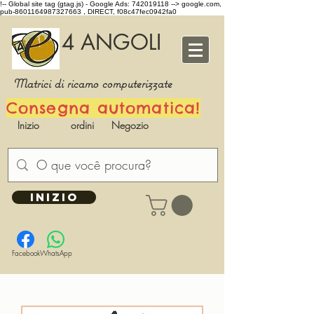
!-- Global site tag (gtag.js) - Google Ads: 742019118 -->
google.com,
pub-8601164987327663 , DIRECT, f08c47fec0942fa0
4 ANGOLI
Matrici di ricamo computerizzate
Consegna automatica!
Inizio
ordini
Negozio
INIZIO
Facebook
WhatsApp