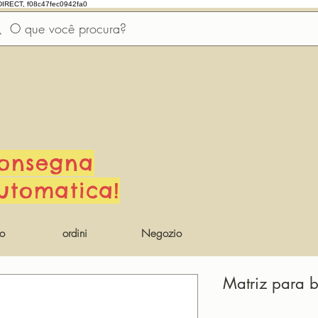
DIRECT, f08c47fec0942fa0
onsegna
utomatica!
io
ordini
Negozio
Matriz para b