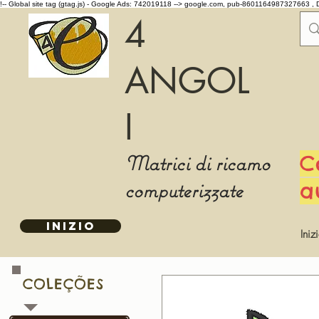
!-- Global site tag (gtag.js) - Google Ads: 742019118 -->
google.com, pub-8601164987327663 , 
4
ANGOL
I
Matrici di ricamo
C
computerizzate
a
INIZIO
Iniz
COLEÇÕES