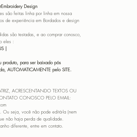
orEmbroidery Design
o feitas linha por linha em nossa
os de experiência em Bordados e design
 são testadas, e ao comprar conosco,
 eles :
HUS |
 produto, para ser baixado pós
icada, AUTOMATICAMENTE pelo SITE.
ATRIZ, ACRESCENTANDO TEXTOS OU
CONTATO CONOSCO PELO EMAIL:
.com
. Ou seja, você não pode editá-la (nem
que não haja perda de qualidade.
nho diferente, entre em contato.