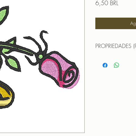
Prezzo
6,50 BRL
Agg
PROPRIEDADES (
Propriedades:(PROPE
TAMANHO (SIZE) : 
PONTOS (STITCHES
CORES (COLORS): 
PROGRAMADOR (EMB
CANTOS