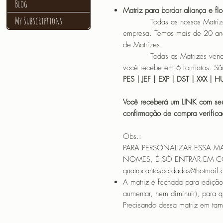
Blog
Matriz para bordar aliança e fl
My Subscriptions
Todas as nossas Matrizes sã
empresa. Temos mais de 20 an
de Matrizes.
Todas as Matrizes vendidas
você recebe em 6 formatos. São
PES | JEF | EXP | DST | XXX | 
Você receberá um LINK com seu
confirmação de compra verif
Obs.:
PARA PERSONALIZAR ESSA M
NOMES, É SÓ ENTRAR EM 
quatrocantosbordados@hotmail
A matriz é fechada para edição
aumentar, nem diminuir), para 
Precisando dessa matriz em tama