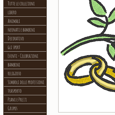
Tutte le collezioni
libero
Animali
neonati e bambini
Decorativo
gli sport
Eventi - Celebrazioni
bambini
religioso
Simboli delle professioni
trasporto
Piani e Prezzi
Grupos