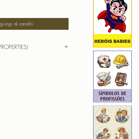
iungi al carrello
PROPERTIES)
RTIES)
9,7cm X7,6cm
): 10318
6
ROIDERY DESIGNER): 4