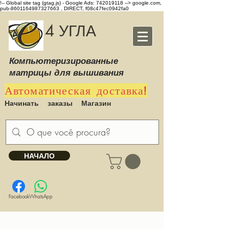
!-- Global site tag (gtag.js) - Google Ads: 742019118 -->
google.com,
pub-8601164987327663 , DIRECT, f08c47fec0942fa0
4 УГЛА
Компьютеризированные
матрицы для вышивания
Автоматическая доставка!
Начинать
заказы
Магазин
НАЧАЛО
Facebook
WhatsApp