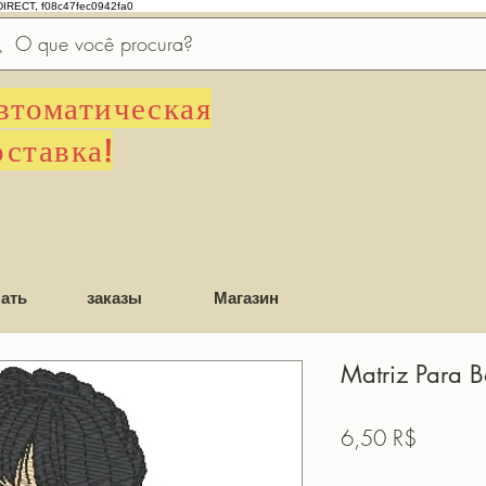
DIRECT, f08c47fec0942fa0
втоматическая
оставка!
ать
заказы
Магазин
Matriz Para 
Цена
6,50 R$