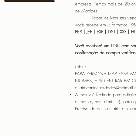
empresa. Temos mais de 20 an
de Matrizes.
Todas as Matrizes vendidas
você recebe em 6 formatos. São
PES | JEF | EXP | DST | XXX | 
Você receberá um LINK com seu
confirmação de compra verif
Obs.:
PARA PERSONALIZAR ESSA M
NOMES, É SÓ ENTRAR EM 
quatrocantosbordados@hotmail
A matriz é fechada para edição
aumentar, nem diminuir), para 
Precisando dessa matriz em tama