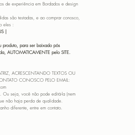
os de experiência em Bordados e design
 são testadas, e ao comprar conosco,
 eles :
HUS |
 produto, para ser baixado pós
icada, AUTOMATICAMENTE pelo SITE.
ATRIZ, ACRESCENTANDO TEXTOS OU
CONTATO CONOSCO PELO EMAIL:
.com
. Ou seja, você não pode editá-la (nem
que não haja perda de qualidade.
nho diferente, entre em contato.