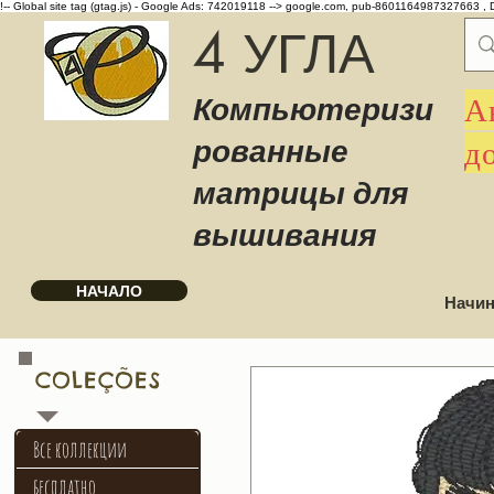
!-- Global site tag (gtag.js) - Google Ads: 742019118 -->
google.com, pub-8601164987327663 , 
4 УГЛА
Компьютеризи
А
рованные
д
матрицы для
вышивания
НАЧАЛО
Начин
COLEÇÕES
Все коллекции
бесплатно