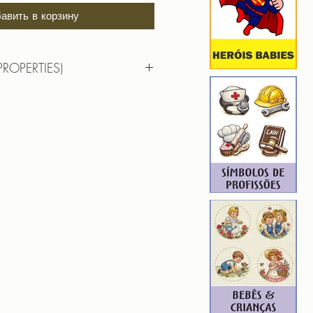
авить в корзину
PROPERTIES)
ADO WANDINHA
F | PES | XXX
 5,34cm X 9,5cm
): 14398
7
hada para edição. Ou seja, você
em aumentar, nem diminuir), para
de qualidade. Precisando dessa
ferente, entre em contato.
ROIDERY DESIGNER): 4