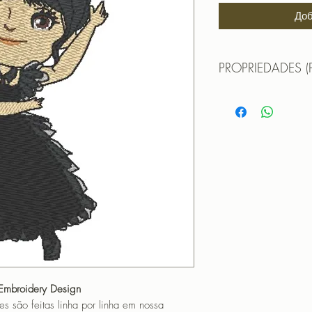
Доб
PROPRIEDADES (
MATRIZ DE BORD
Formatos:
DST | EXP | HUS | JE
TAMANHO (SIZE) :
PONTOS (STITCHES
CORES (COLORS): 
OBS: A matriz é fec
não pode editá-la (n
que não haja perda 
matriz em tamanho di
PROGRAMADOR (EMB
CANTOS
 Embroidery Design
o feitas linha por linha em nossa