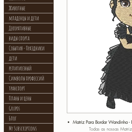
Животные
младенцы и дети
Декоративные
виды спорта
События - Праздники
дети
религиозный
Символы профессий
транспорт
Планы и цены
Grupos
Блог
Matriz Para Bordar Wandinha -
My Subscriptions
Todas as nossas Matrizes sã