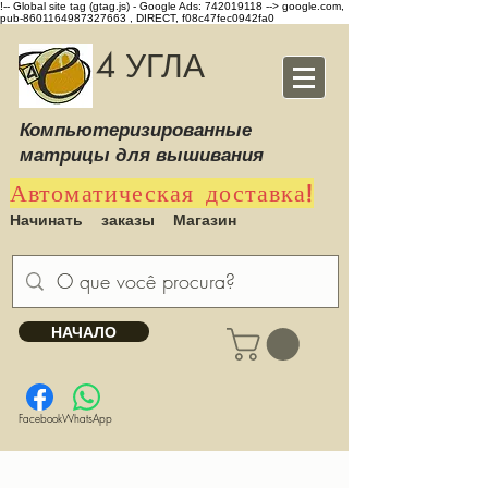
!-- Global site tag (gtag.js) - Google Ads: 742019118 -->
google.com,
pub-8601164987327663 , DIRECT, f08c47fec0942fa0
4 УГЛА
Компьютеризированные
матрицы для вышивания
Автоматическая доставка!
Начинать
заказы
Магазин
НАЧАЛО
Facebook
WhatsApp