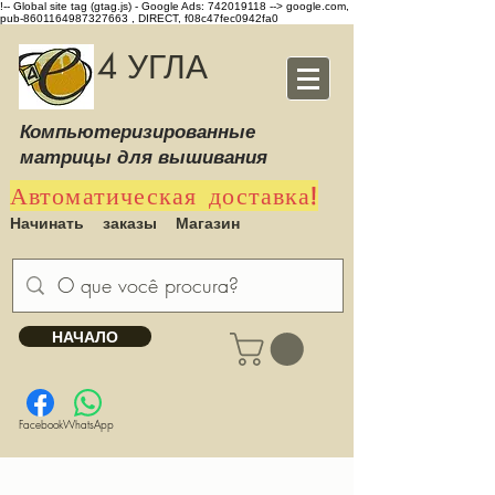
!-- Global site tag (gtag.js) - Google Ads: 742019118 -->
google.com,
pub-8601164987327663 , DIRECT, f08c47fec0942fa0
4 УГЛА
Компьютеризированные
матрицы для вышивания
Автоматическая доставка!
Начинать
заказы
Магазин
НАЧАЛО
Facebook
WhatsApp