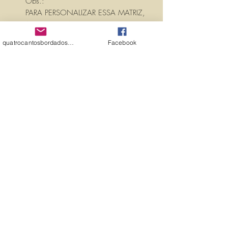
Obs.:
PARA PERSONALIZAR ESSA MATRIZ,
ACRESCENTANDO TEXTOS OU
NOMES, É SÓ ENTRAR EM
quatrocantosbordados@hotmail.com
Facebook
CONTATO CONOSCO PELO
EMAIL:
quatrocantosbordados@hotmail.com
A matriz é fechada para edição. Ou
seja, você não pode editá-la (nem
aumentar, nem diminuir), para que
não haja perda de qualidade.
Precisando dessa matriz em tamanho
diferente, entre em contato.
PROPRIEDADES (PROPERTIES)