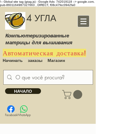
!-- Global site tag (gtag.js) - Google Ads: 742019118 -->
google.com,
pub-8601164987327663 , DIRECT, f08c47fec0942fa0
4 УГЛА
Компьютеризированные
матрицы для вышивания
Автоматическая доставка!
Начинать
заказы
Магазин
НАЧАЛО
Facebook
WhatsApp