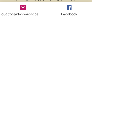
NOMES, É SÓ ENTRAR EM
CONTATO CONOSCO PELO
quatrocantosbordados@hotmail.com
Facebook
EMAIL:
quatrocantosbordados@hotmail.com
A matriz é fechada para edição. Ou
seja, você não pode editá-la (nem
aumentar, nem diminuir), para que
não haja perda de qualidade.
Precisando dessa matriz em tamanho
diferente, entre em contato.
PROPRIEDADES (PROPERTIES)
Propriedades:(PROPERTIES)
TAMANHO (SIZE) : 9,6cm X7,5cm