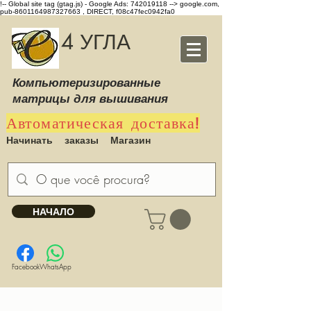
!-- Global site tag (gtag.js) - Google Ads: 742019118 -->
google.com,
pub-8601164987327663 , DIRECT, f08c47fec0942fa0
4 УГЛА
Компьютеризированные
матрицы для вышивания
Автоматическая доставка!
Начинать
заказы
Магазин
НАЧАЛО
Facebook
WhatsApp