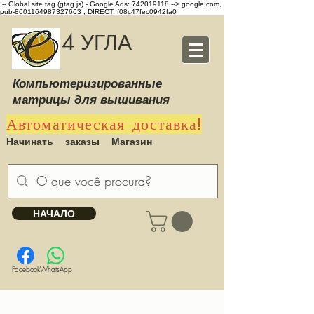
!-- Global site tag (gtag.js) - Google Ads: 742019118 -->
google.com,
pub-8601164987327663 , DIRECT, f08c47fec0942fa0
4 УГЛА
Компьютеризированные
матрицы для вышивания
Автоматическая доставка!
Начинать
заказы
Магазин
НАЧАЛО
Facebook
WhatsApp