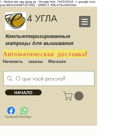
!-- Global site tag (gtag.js) - Google Ads: 742019118 -->
google.com,
pub-8601164987327663 , DIRECT, f08c47fec0942fa0
4 УГЛА
Компьютеризированные
матрицы для вышивания
Автоматическая доставка!
Начинать
заказы
Магазин
НАЧАЛО
Facebook
WhatsApp