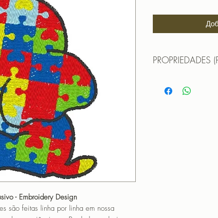
Доб
PROPRIEDADES (
MATRIZ DE BORDAD
Formatos:
DST | EXP | HUS | JE
TAMANHO (SIZE) :
PONTOS (STITCHES
CORES (COLORS): 
Para formato XXX
TAMANHO (SIZE) :
PONTOS (STITCHES
CORES (COLORS): 
lusivo - Embroidery Design
OBS: A matriz é fec
o feitas linha por linha em nossa
não pode editá-la (n