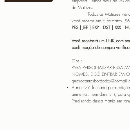
empresa. Temos mais de 20 an
de Matrizes.
Todas as Matrizes vendidas
você recebe em 6 formatos. São
PES | JEF | EXP | DST | XXX | 
Você receberá um LINK com seu
confirmação de compra verif
Obs.:
PARA PERSONALIZAR ESSA M
NOMES, É SÓ ENTRAR EM 
quatrocantosbordados@hotmail
A matriz é fechada para edição
aumentar, nem diminuir), para 
Precisando dessa matriz em tama