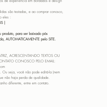
os de experiência em Bordados e design
que não haja perda 
matriz em tamanho di
PROGRAMADOR (EMB
 são testadas, e ao comprar conosco,
CANTOS
 eles :
HUS |
 produto, para ser baixado pós
icada, AUTOMATICAMENTE pelo SITE.
ATRIZ, ACRESCENTANDO TEXTOS OU
CONTATO CONOSCO PELO EMAIL:
.com
. Ou seja, você não pode editá-la (nem
que não haja perda de qualidade.
nho diferente, entre em contato.