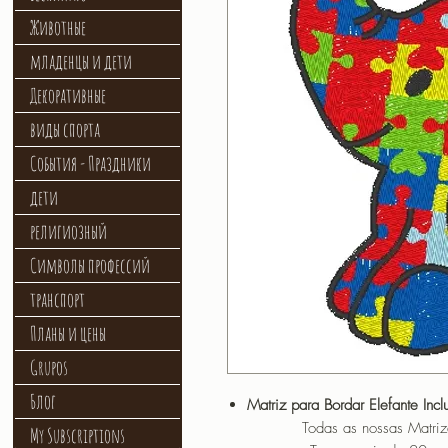
Животные
младенцы и дети
Декоративные
виды спорта
События - Праздники
дети
религиозный
Символы профессий
транспорт
Планы и цены
Grupos
Блог
Matriz para Bordar Elefante Inc
Todas as nossas Matrizes sã
My Subscriptions