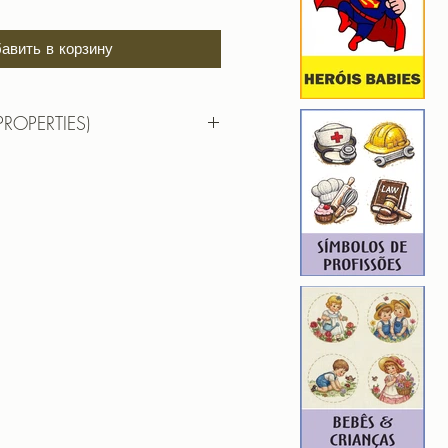
авить в корзину
PROPERTIES)
O ELEFANTE INCLUSIVO
F | PES | XXX
 12,56cm X 16,15cm
): 39387
6
 10,60cm X 13,63cm
): 31860
6
hada para edição. Ou seja, você
em aumentar, nem diminuir), para