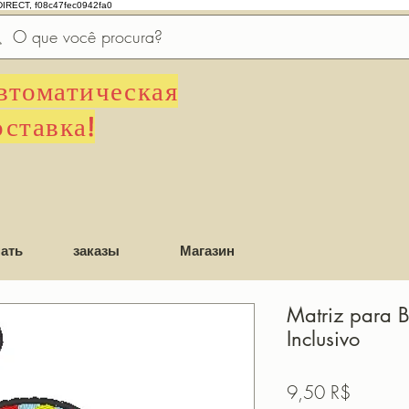
DIRECT, f08c47fec0942fa0
втоматическая
оставка!
ать
заказы
Магазин
Matriz para B
Inclusivo
Цена
9,50 R$