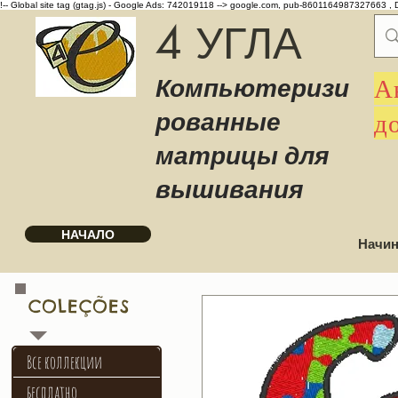
!-- Global site tag (gtag.js) - Google Ads: 742019118 -->
google.com, pub-8601164987327663 , 
4 УГЛА
Компьютеризи
А
рованные
д
матрицы для
вышивания
НАЧАЛО
Начин
COLEÇÕES
Все коллекции
бесплатно