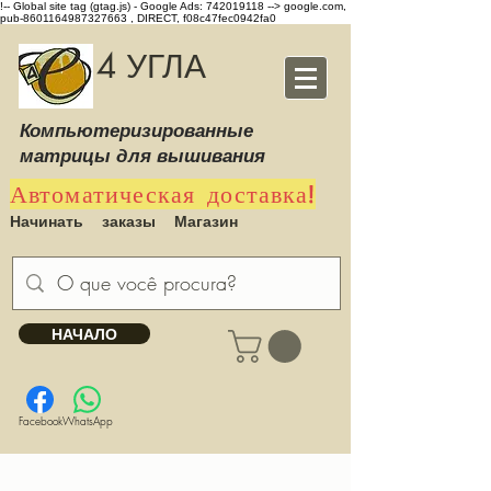
!-- Global site tag (gtag.js) - Google Ads: 742019118 -->
google.com,
pub-8601164987327663 , DIRECT, f08c47fec0942fa0
4 УГЛА
Компьютеризированные
матрицы для вышивания
Автоматическая доставка!
Начинать
заказы
Магазин
НАЧАЛО
Facebook
WhatsApp