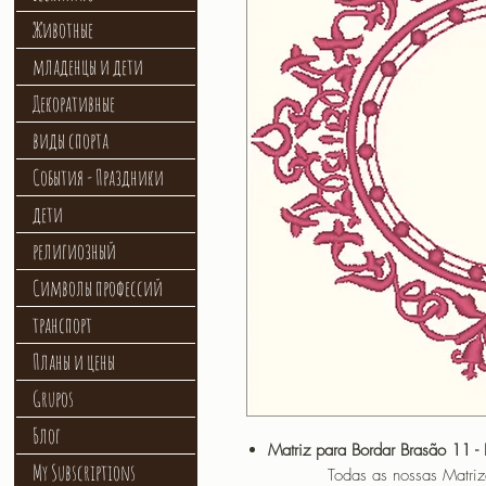
Животные
младенцы и дети
Декоративные
виды спорта
События - Праздники
дети
религиозный
Символы профессий
транспорт
Планы и цены
Grupos
Блог
Matriz para Bordar Brasão 11 -
My Subscriptions
Todas as nossas Matrizes sã