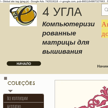
!-- Global site tag (gtag.js) - Google Ads: 742019118 -->
google.com, pub-8601164987327663 , 
4 УГЛА
Компьютеризи
А
рованные
д
матрицы для
вышивания
НАЧАЛО
Начин
COLEÇÕES
Все коллекции
бесплатно