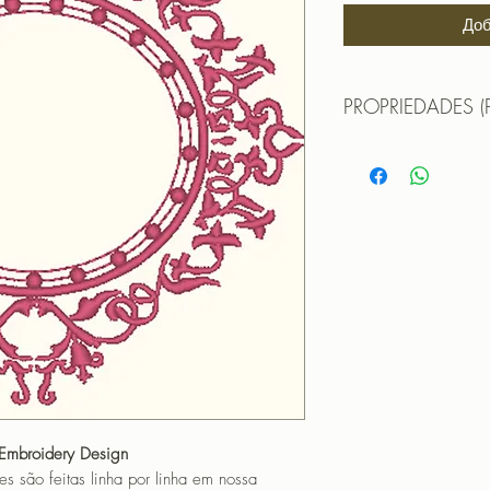
Доб
PROPRIEDADES (
Propriedades:(PROPE
TAMANHO (SIZE) : 
PONTOS (STITCHES
CORES (COLORS): 
PROGRAMADOR (EMB
CANTOS
 Embroidery Design
o feitas linha por linha em nossa