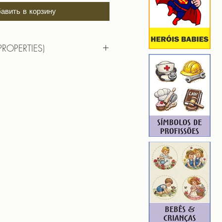
авить в корзину
PROPERTIES)
RTIES)
9,7cm X9,4cm
): 9127
1
ROIDERY DESIGNER): 4