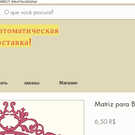
DIRECT, f08c47fec0942fa0
втоматическая
оставка!
ать
заказы
Магазин
Matriz para 
Цена
6,50 R$