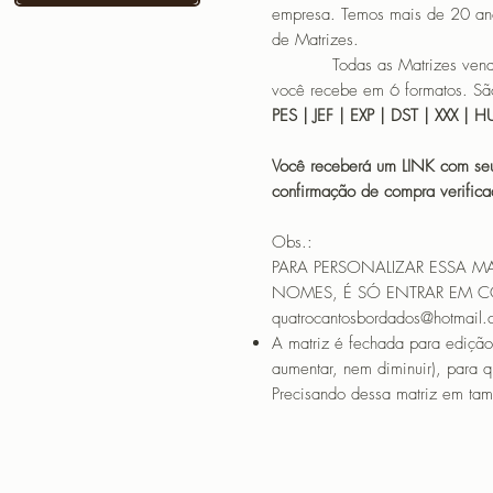
empresa. Temos mais de 20 an
de Matrizes.
Todas as Matrizes vendidas
você recebe em 6 formatos. São
PES | JEF | EXP | DST | XXX | 
Você receberá um LINK com seu
confirmação de compra verif
Obs.:
PARA PERSONALIZAR ESSA M
NOMES, É SÓ ENTRAR EM 
quatrocantosbordados@hotmail
A matriz é fechada para edição
aumentar, nem diminuir), para 
Precisando dessa matriz em tama