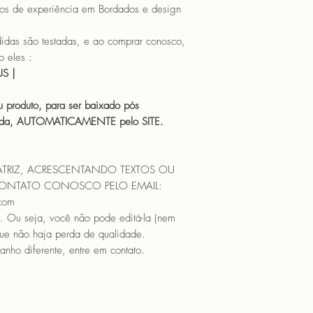
os de experiência em Bordados e design
 são testadas, e ao comprar conosco,
 eles :
HUS |
 produto, para ser baixado pós
icada, AUTOMATICAMENTE pelo SITE.
ATRIZ, ACRESCENTANDO TEXTOS OU
CONTATO CONOSCO PELO EMAIL:
.com
. Ou seja, você não pode editá-la (nem
que não haja perda de qualidade.
nho diferente, entre em contato.